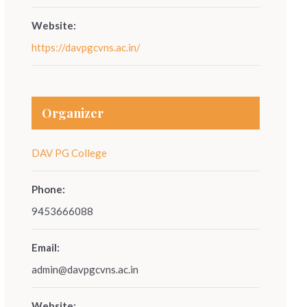
Website:
https://davpgcvns.ac.in/
Organizer
DAV PG College
Phone:
9453666088
Email:
admin@davpgcvns.ac.in
Website: