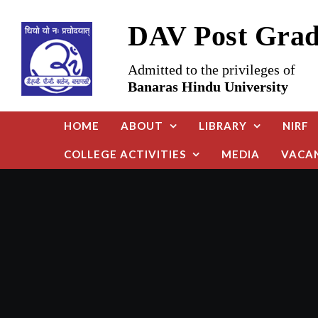
Skip
DAV Post Gradu
to
content
Admitted to the privileges of
Banaras Hindu University
HOME
ABOUT
LIBRARY
NIRF
COLLEGE ACTIVITIES
MEDIA
VACA