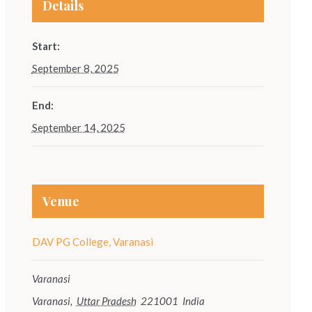
Details
Start:
September 8, 2025
End:
September 14, 2025
Venue
DAV PG College, Varanasi
Varanasi
Varanasi
,
Uttar Pradesh
221001
India